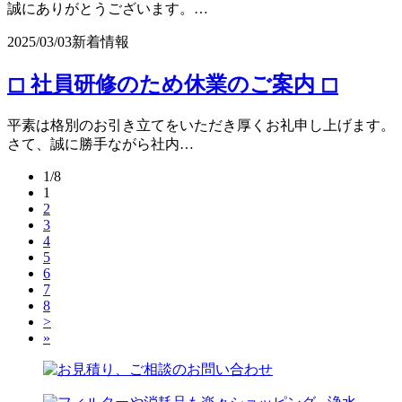
誠にありがとうございます。…
2025/03/03
新着情報
◻︎ 社員研修のため休業のご案内 ◻︎
平素は格別のお引き立てをいただき厚くお礼申し上げます。
さて、誠に勝手ながら社内…
1/8
1
2
3
4
5
6
7
8
>
»