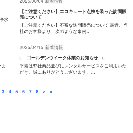
2025/08/04
新着情報
【ご注意ください】エコキュート点検を装った訪問販
売について
浄水
【ご注意ください】不審な訪問販売について 最近、当
社のお客様より、次のような事例…
2025/04/15
新着情報
□ ゴールデンウイーク休業のお知らせ □
いま
平素は弊社商品並びにレンタルサービスをご利用いた
だき、誠にありがとうございます。…
3
4
5
6
7
8
>
»