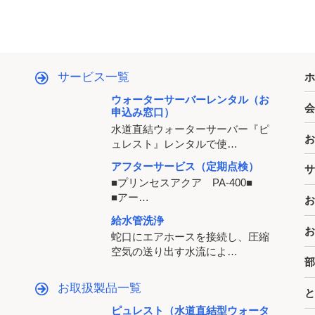
サービス一覧
ホ
ウォーターサーバーレンタル（お
会
申込み窓口）
水道直結ウォーターサーバー『ピ
お
ュレスト』レンタルで使…
…
アフターサービス（定期点検）
サ
■プリンセスアクア PA-400■
■アー…
お
…
給水管洗浄
お
蛇口にエアホースを接続し、圧縮
空気の送り出す水流によ…
部
…
お取扱製品一覧
と
ピュレスト（水道直結型ウォータ