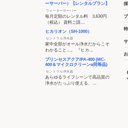
ーサーバー）【レンタルプラン】
採
ウォーターサーバー
毎月定額のレンタル料 3,630円
プ
（税込） 資料ご請…
特
ヒカリオン（SH-1000）
セントラル浄水器
サ
家中全部がオール浄水だからこそ
わかること…。 『ヒカ…
お
プリンセスアクア/PA-400 (MC-
400＆マイクロクリーンα同等品)
セントラル浄水器
あらゆるライフシーンで高品質の
浄水がたっぷり使える、…