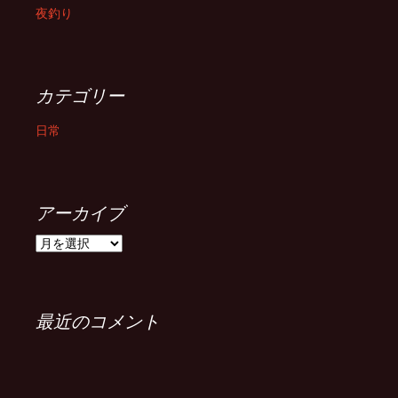
夜釣り
カテゴリー
日常
アーカイブ
ア
ー
カ
イ
ブ
最近のコメント