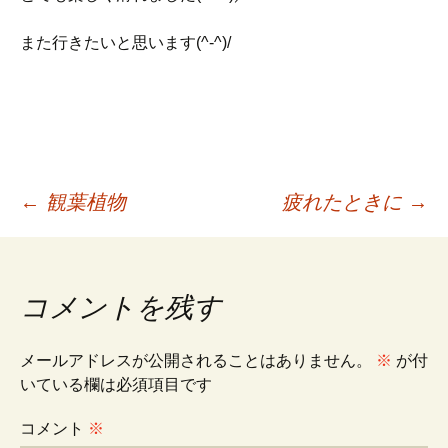
また行きたいと思います(^-^)/
投
←
観葉植物
疲れたときに
→
稿
コメントを残す
ナ
メールアドレスが公開されることはありません。
※
が付
ビ
いている欄は必須項目です
コメント
※