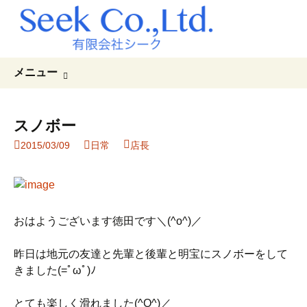
コ
検
メニュー
ン
索:
テ
ン
スノボー
ツ
2015/03/09
日常
店長
へ
ス
キ
ッ
プ
おはようございます徳田です＼(^o^)／
昨日は地元の友達と先輩と後輩と明宝にスノボーをして
きました(=ﾟωﾟ)ﾉ
とても楽しく滑れました(^O^)／