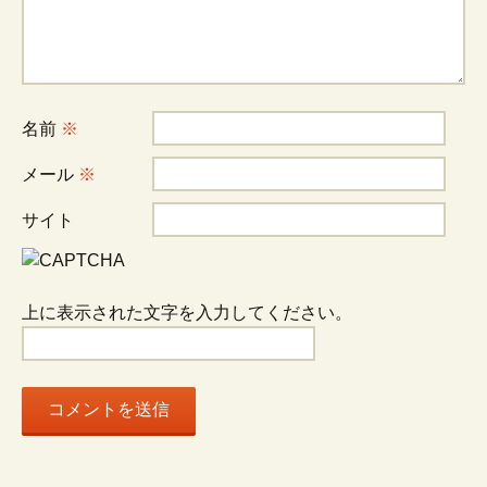
ゲ
ー
シ
名前
※
メール
※
ョ
サイト
ン
上に表示された文字を入力してください。