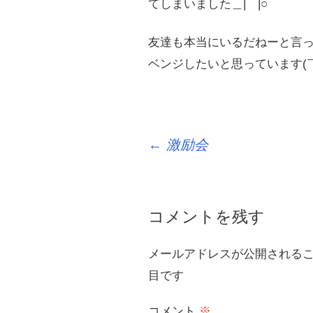
てしまいました＿|￣|○
友達も本当にいるだねーと言
ベンジしたいと思っています(￣
投
←
激励会
稿
ナ
ビ
コメントを残す
ゲ
メールアドレスが公開される
ー
目です
シ
ョ
コメント
※