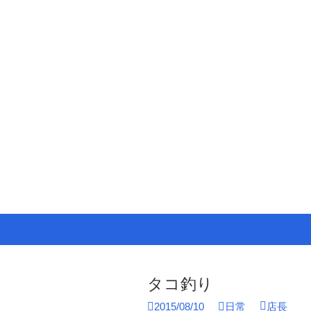
コ
ン
テ
ン
タコ釣り
ツ
2015/08/10
日常
店長