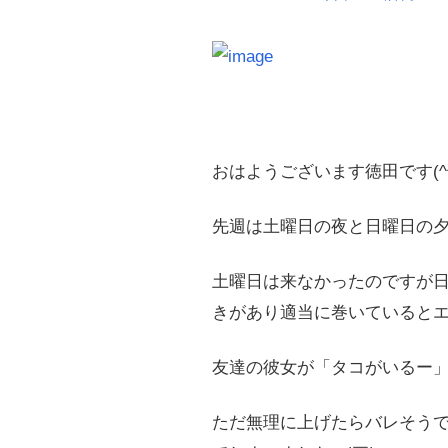
へ
ス
キ
ッ
プ
おはようございます徳田です(^^
先週は土曜日の夜と日曜日の
土曜日は来なかったのですが
きがあり適当に巻いているとエギ
友達の彼女が「タコがいるー
ただ無理に上げたらバレそう