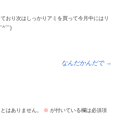
っており次はしっかりアミを買って今月中にはリ
^￣)ゞ
なんだかんだで
→
ことはありません。
※
が付いている欄は必須項