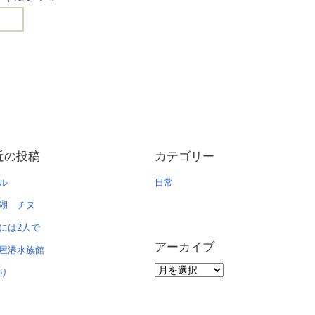
近の投稿
カテゴリー
ル
日常
湖 チヌ
には2人で
アーカイブ
屋港水族館
ア
り
ー
カ