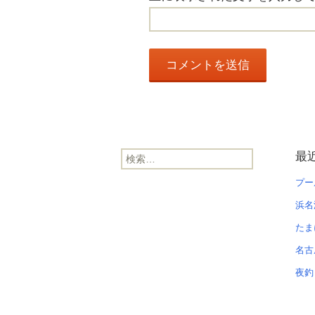
検
最
索:
プー
浜名
たま
名古
夜釣