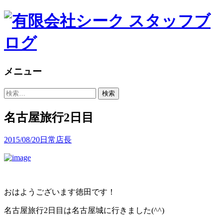
メニュー
コ
検
ン
索:
テ
名古屋旅行2日目
ン
ツ
2015/08/20
日常
店長
へ
ス
キ
ッ
プ
おはようございます徳田です！
名古屋旅行2日目は名古屋城に行きました(^^)