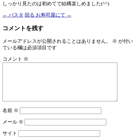
しっかり見たのは初めてで結構楽しめました(^^)
←
パスタ
回る お寿司屋にて
→
投
稿
コメントを残す
ナ
メールアドレスが公開されることはありません。
※
が付い
ビ
ている欄は必須項目です
ゲ
コメント
※
ー
シ
ョ
ン
名前
※
メール
※
サイト