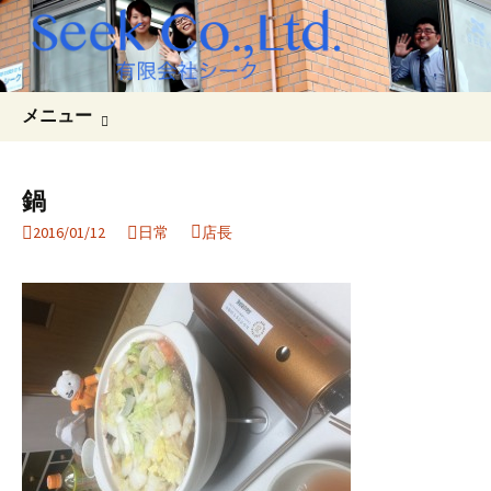
コ
検
メニュー
ン
索:
テ
ン
鍋
ツ
2016/01/12
日常
店長
へ
ス
キ
ッ
プ