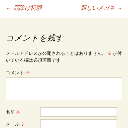
投
←
厄除け祈願
新しいメガネ
→
稿
コメントを残す
ナ
メールアドレスが公開されることはありません。
※
が付
ビ
いている欄は必須項目です
コメント
※
ゲ
ー
シ
名前
※
メール
※