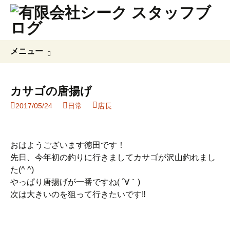
コ
検
メニュー
ン
索:
テ
ン
カサゴの唐揚げ
ツ
2017/05/24
日常
店長
へ
ス
キ
ッ
おはようございます徳田です！
プ
先日、今年初の釣りに行きましてカサゴが沢山釣れまし
た(^ ^)
やっぱり唐揚げが一番ですね( ´∀｀)
次は大きいのを狙って行きたいです‼︎