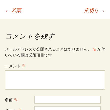
投
←
若葉
爪切り
→
稿
コメントを残す
ナ
メールアドレスが公開されることはありません。
※
が付
ビ
いている欄は必須項目です
コメント
※
ゲ
ー
シ
名前
※