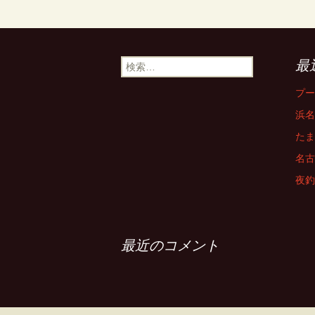
検
最
索:
プー
浜名
たま
名古
夜釣
最近のコメント