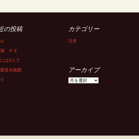
近の投稿
カテゴリー
ル
日常
湖 チヌ
には2人で
アーカイブ
屋港水族館
り
ア
ー
カ
イ
ブ