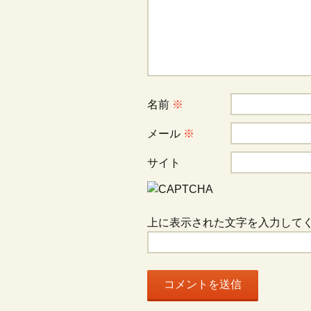
ー
シ
名前
※
ョ
メール
※
ン
サイト
上に表示された文字を入力して