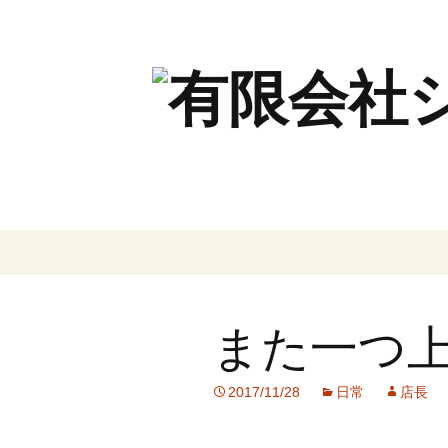
コ
ン
テ
ン
また一つ
ツ
へ
ス
2017/11/28
日常
店長
キ
ッ