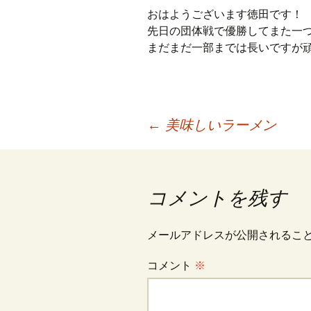
プ
おはようございます徳田です！
先日の団体戦で優勝してまた一つ
まだまだ一部までは長いですが
投
←
美味しいラーメン
稿
コメントを残す
ナ
メールアドレスが公開されるこ
ビ
コメント
※
ゲ