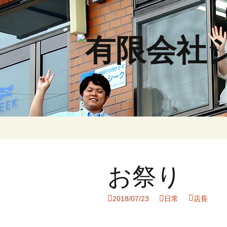
コ
ン
テ
ン
お祭り
ツ
へ
ス
2018/07/23
日常
店長
キ
ッ