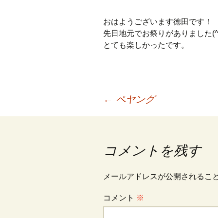
プ
おはようございます徳田です！
先日地元でお祭りがありました(^
とても楽しかったです。
投
←
ペヤング
稿
コメントを残す
ナ
メールアドレスが公開されるこ
ビ
コメント
※