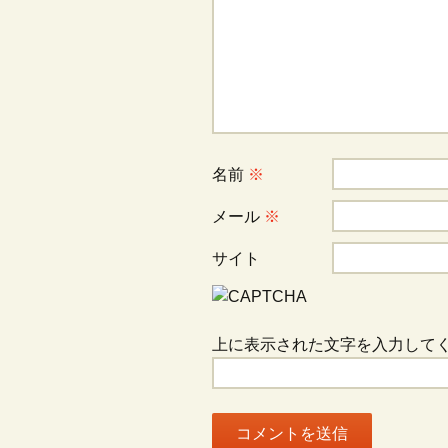
ゲ
ー
シ
名前
※
ョ
メール
※
ン
サイト
上に表示された文字を入力して