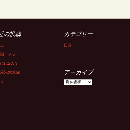
近の投稿
カテゴリー
ル
日常
湖 チヌ
には2人で
アーカイブ
屋港水族館
り
ア
ー
カ
イ
ブ