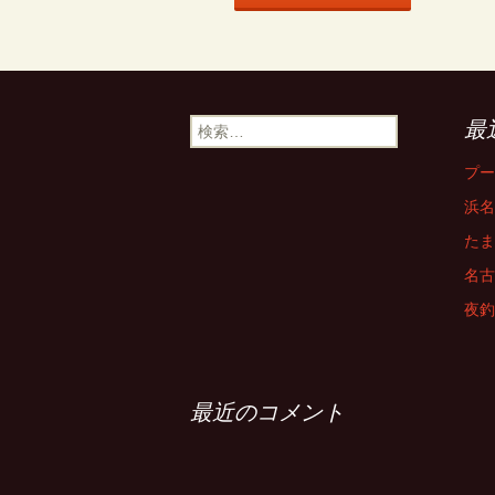
検
最
索:
プー
浜名
たま
名古
夜釣
最近のコメント