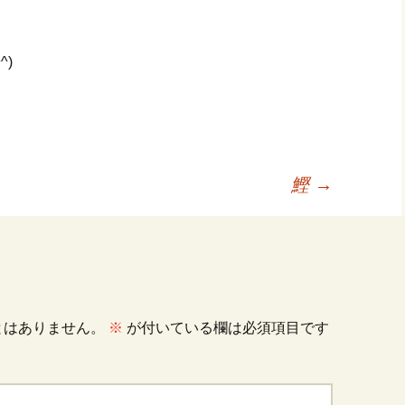
^)
鰹
→
とはありません。
※
が付いている欄は必須項目です