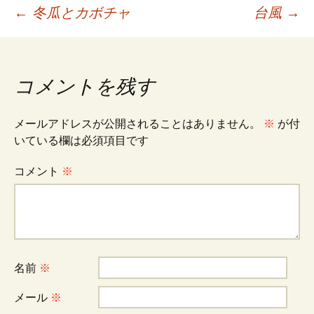
投
←
冬瓜とカボチャ
台風
→
稿
コメントを残す
ナ
メールアドレスが公開されることはありません。
※
が付
ビ
いている欄は必須項目です
コメント
※
ゲ
ー
シ
名前
※
メール
※