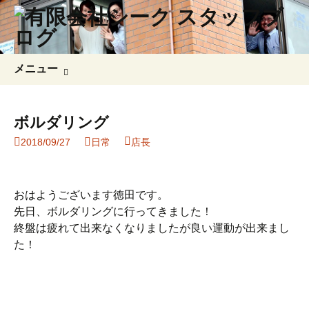
コ
検
メニュー
ン
索:
テ
ン
ボルダリング
ツ
2018/09/27
日常
店長
へ
ス
キ
ッ
おはようございます徳田です。
プ
先日、ボルダリングに行ってきました！
終盤は疲れて出来なくなりましたが良い運動が出来まし
た！