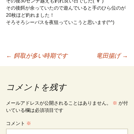
その後30センチ越えも釣れ良い日でした(ﾟ∀ﾟ)
その後餌が余っていたので遊んでいると手のひら位のが
20枚ほど釣れました！
そろそろシーバスを夜狙っていこうと思います(^^)
投
←
餌取が多い時期です
竜田揚げ
→
稿
コメントを残す
ナ
メールアドレスが公開されることはありません。
※
が付
ビ
いている欄は必須項目です
コメント
※