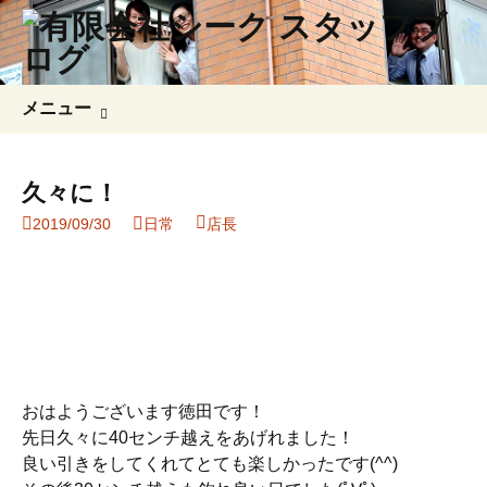
コ
検
メニュー
ン
索:
テ
ン
久々に！
ツ
2019/09/30
日常
店長
へ
ス
キ
ッ
プ
おはようございます徳田です！
先日久々に40センチ越えをあげれました！
良い引きをしてくれてとても楽しかったです(^^)