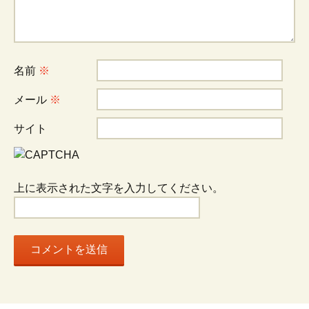
ゲ
ー
シ
名前
※
メール
※
ョ
サイト
ン
上に表示された文字を入力してください。