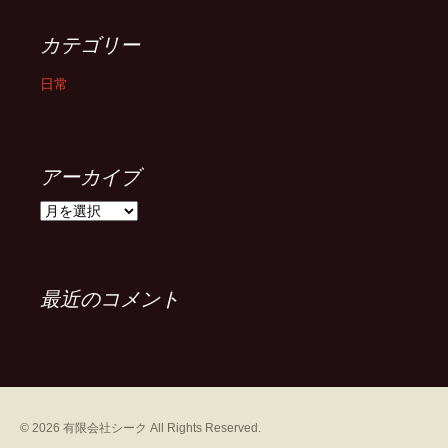
カテゴリー
日常
アーカイブ
ア
ー
カ
イ
ブ
最近のコメント
©
2026
有限会社シーク
All Rights Reserved.