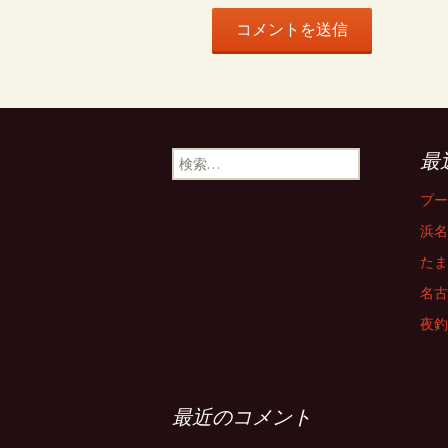
検
最
索:
プー
浜名
たま
名古
夜釣
最近のコメント