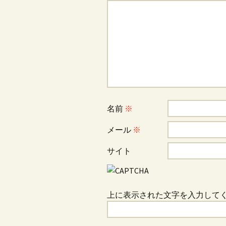
ゲ
ー
シ
ョ
名前
※
メール
※
ン
サイト
上に表示された文字を入力して