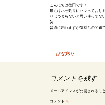
プ
こんにちは徳田です！
最近はハゼ釣りにハマっており
りはつまらないと思い使ってな
笑
普通に釣れますが気持ちの問題
投
←
はぜ釣り
稿
コメントを残す
ナ
メールアドレスが公開されるこ
ビ
コメント
※