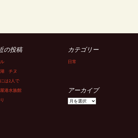
近の投稿
カテゴリー
ル
日常
湖 チヌ
には2人で
アーカイブ
屋港水族館
り
ア
ー
カ
イ
ブ