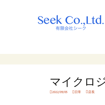
コ
ン
テ
ン
マイクロ
ツ
へ
ス
2022/09/05
日常
店長
キ
ッ