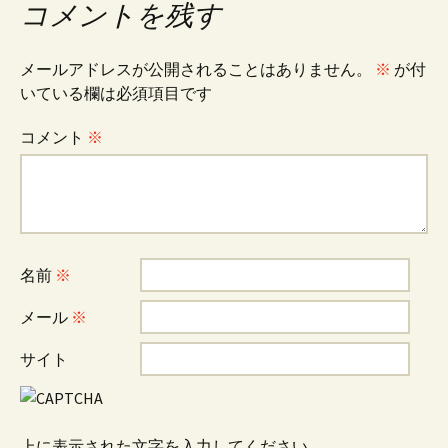
コメントを残す
ナ
メールアドレスが公開されることはありません。
※
が付
ビ
いている欄は必須項目です
コメント
※
ゲ
ー
シ
名前
※
メール
※
ョ
サイト
ン
上に表示された文字を入力してください。