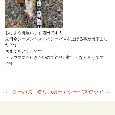
おはよう御座います徳田です！
先日今シーズンベストのシーバスを上げる事が出来まし
た(^^)
70まであと少しです！
トラウマにも行きたいので釣りが忙しくなりそうです
(^^)
投
←
シーバス
新しいボートシーバスロッド
→
稿