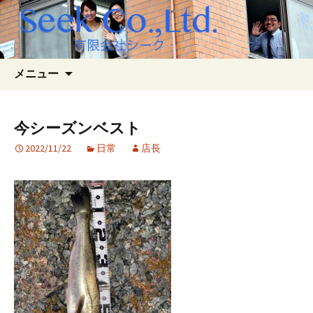
コ
検
メニュー
ン
索:
テ
ン
今シーズンベスト
ツ
2022/11/22
日常
店長
へ
ス
キ
ッ
プ