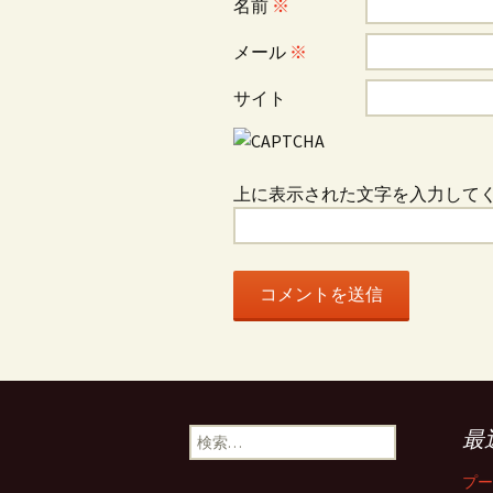
ョ
名前
※
メール
※
ン
サイト
上に表示された文字を入力して
検
最
索:
プー