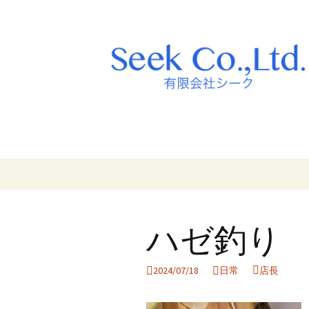
コ
ン
テ
ン
ハゼ釣り
ツ
へ
ス
2024/07/18
日常
店長
キ
ッ