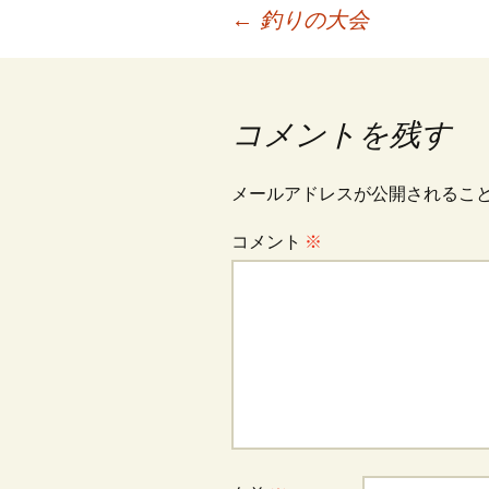
投
←
釣りの大会
稿
コメントを残す
ナ
メールアドレスが公開されるこ
ビ
コメント
※
ゲ
ー
シ