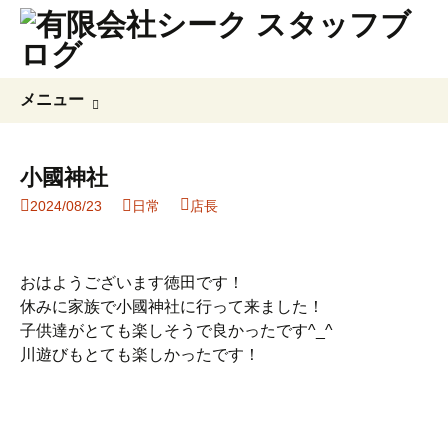
コ
検
メニュー
ン
索:
テ
ン
小國神社
ツ
2024/08/23
日常
店長
へ
ス
キ
ッ
おはようございます徳田です！
プ
休みに家族で小國神社に行って来ました！
子供達がとても楽しそうで良かったです^_^
川遊びもとても楽しかったです！