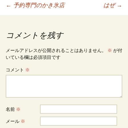
投
←
予約専門のかき氷店
はぜ
→
稿
コメントを残す
ナ
メールアドレスが公開されることはありません。
※
が付
ビ
いている欄は必須項目です
コメント
※
ゲ
ー
シ
名前
※
メール
※