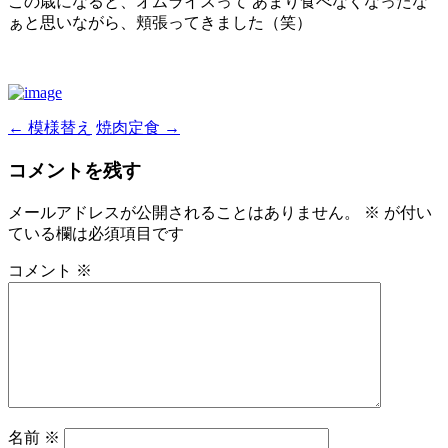
この歳になると、オムライスって あまり食べなくなったな
ぁと思いながら、頬張ってきました（笑）
←
模様替え
焼肉定食
→
投
稿
コメントを残す
ナ
メールアドレスが公開されることはありません。
※
が付い
ビ
ている欄は必須項目です
ゲ
コメント
※
ー
シ
ョ
ン
名前
※