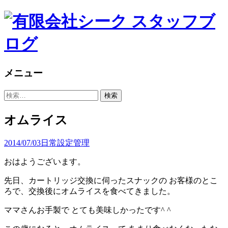
メニュー
コ
検
ン
索:
テ
オムライス
ン
ツ
2014/07/03
日常
設定管理
へ
ス
おはようございます。
キ
ッ
先日、カートリッジ交換に伺ったスナックの お客様のとこ
プ
ろで、交換後にオムライスを食べてきました。
ママさんお手製で とても美味しかったです^ ^