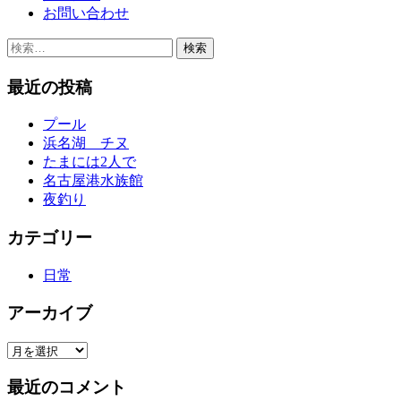
お問い合わせ
検
索:
最近の投稿
プール
浜名湖 チヌ
たまには2人で
名古屋港水族館
夜釣り
カテゴリー
日常
アーカイブ
ア
ー
最近のコメント
カ