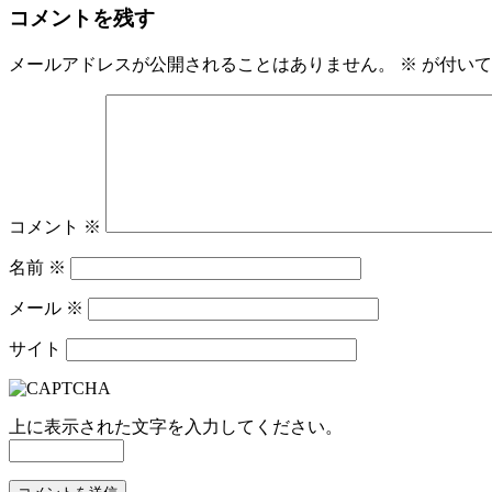
稿
コメントを残す
ナ
メールアドレスが公開されることはありません。
※
が付いて
ビ
ゲ
ー
シ
ョ
コメント
※
ン
名前
※
メール
※
サイト
上に表示された文字を入力してください。