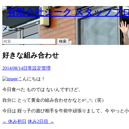
メニュー
コ
検
ン
索:
テ
好きな組み合わせ
ン
ツ
2014/08/14
日常
設定管理
へ
ス
こんにちは！
キ
ッ
今日食べた ものでは ないんですけど、
プ
自分に とって黄金の組み合わせかなとσ^_^;（笑）
今日は 姪っ子の遊び相手を午前中頑張りまして、今 やっと小休止
←
休み初日
休み2日目
→
投