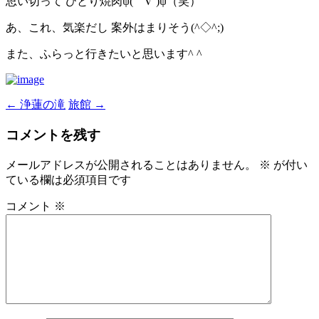
思い切って ひとり焼肉ψ(｀∇´)ψ（笑）
あ、これ、気楽だし 案外はまりそう(^◇^;)
また、ふらっと行きたいと思います^ ^
←
浄蓮の滝
旅館
→
投
稿
コメントを残す
ナ
メールアドレスが公開されることはありません。
※
が付い
ビ
ている欄は必須項目です
ゲ
コメント
※
ー
シ
ョ
ン