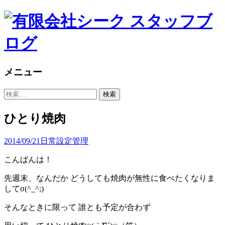
メニュー
コ
検
ン
索:
テ
ひとり焼肉
ン
ツ
2014/09/21
日常
設定管理
へ
ス
こんばんは！
キ
ッ
先週末、なんだか どうしても焼肉が無性に食べたくなりま
プ
してσ(^_^;)
そんなときに限って 誰とも予定が合わず