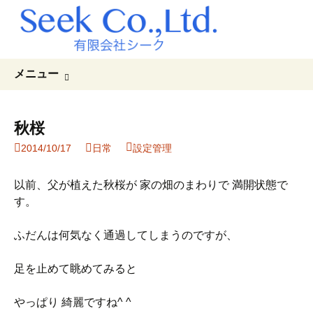
コ
検
メニュー
ン
索:
テ
ン
秋桜
ツ
2014/10/17
日常
設定管理
へ
ス
キ
以前、父が植えた秋桜が 家の畑のまわりで 満開状態で
ッ
す。
プ
ふだんは何気なく通過してしまうのですが、
足を止めて眺めてみると
やっぱり 綺麗ですね^ ^