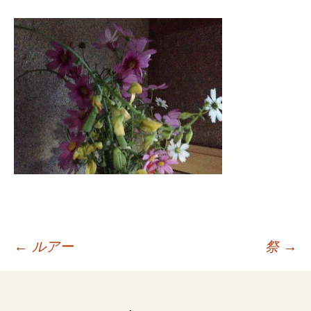
投
←
ルアー
祭
→
稿