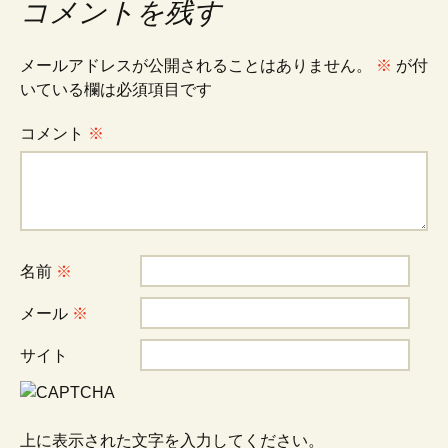
コメントを残す
ナ
メールアドレスが公開されることはありません。
※
が付
ビ
いている欄は必須項目です
コメント
※
ゲ
ー
シ
名前
※
メール
※
ョ
サイト
ン
上に表示された文字を入力してください。