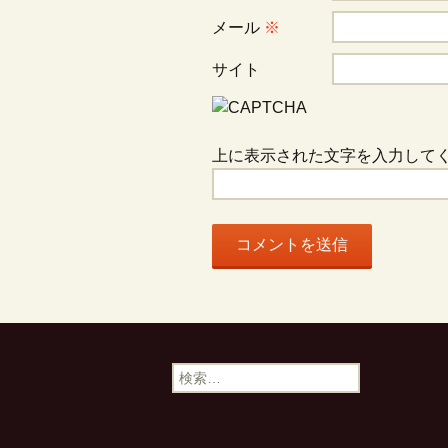
ョ
メール
※
ン
サイト
上に表示された文字を入力して
検
索: