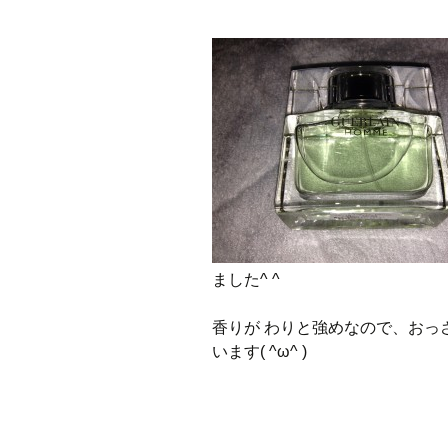
プ
ました^ ^
香りが わりと強めなので、おっ
います( ^ω^ )