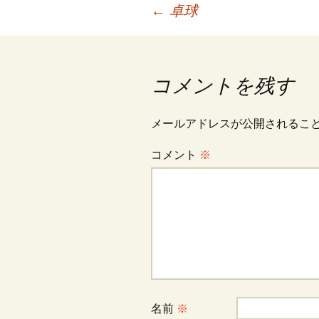
投
←
卓球
稿
コメントを残す
ナ
メールアドレスが公開されるこ
ビ
コメント
※
ゲ
ー
シ
名前
※