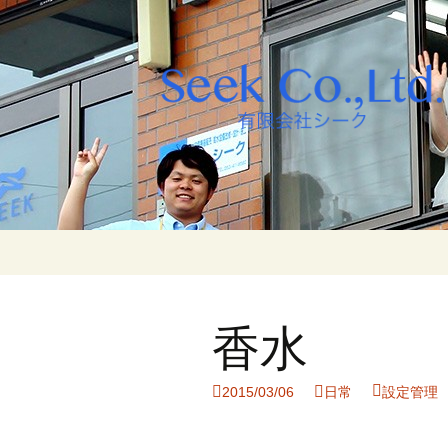
コ
ン
テ
ン
香水
ツ
へ
ス
2015/03/06
日常
設定管理
キ
ッ