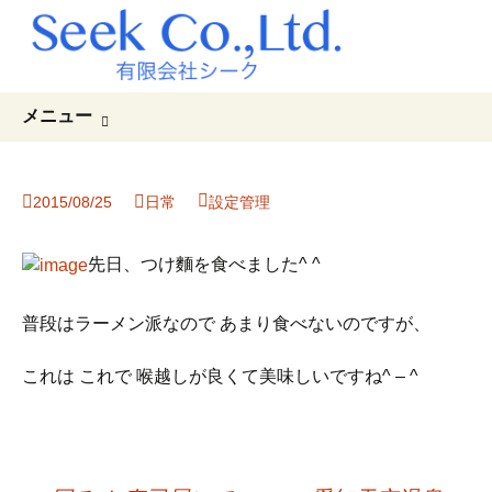
コ
検
メニュー
ン
索:
テ
ン
2015/08/25
日常
設定管理
ツ
へ
ス
先日、つけ麵を食べました^ ^
キ
ッ
普段はラーメン派なので あまり食べないのですが、
プ
これは これで 喉越しが良くて美味しいですね^ – ^