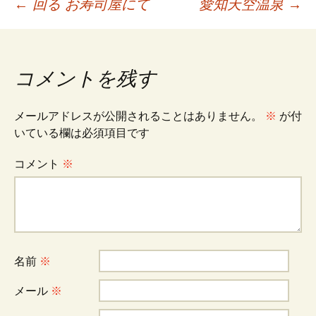
投
←
回る お寿司屋にて
愛知天空温泉
→
稿
コメントを残す
ナ
メールアドレスが公開されることはありません。
※
が付
ビ
いている欄は必須項目です
コメント
※
ゲ
ー
シ
名前
※
メール
※