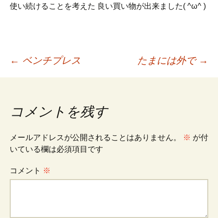
使い続けることを考えた 良い買い物が出来ました( ^ω^ )
投
←
ベンチプレス
たまには外で
→
稿
コメントを残す
ナ
メールアドレスが公開されることはありません。
※
が付
ビ
いている欄は必須項目です
コメント
※
ゲ