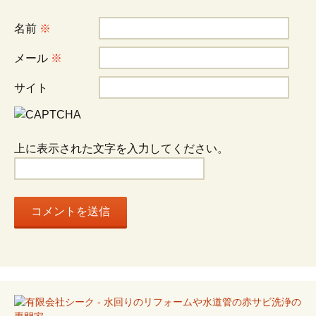
ー
シ
名前
※
メール
※
ョ
サイト
ン
上に表示された文字を入力してください。