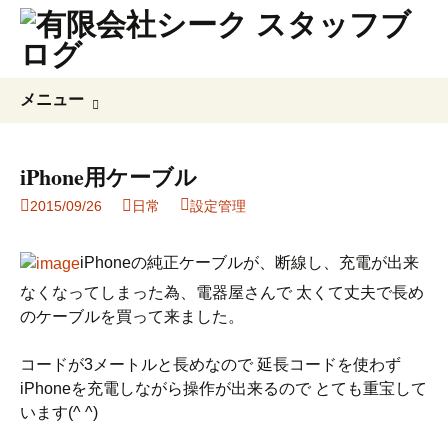
コ
検
メニュー
ン
索:
テ
ン
iPhone用ケーブル
ツ
2015/09/26
日常
設定管理
へ
ス
キ
iPhoneの純正ケーブルが、断線し、充電が出来
ッ
なくなってしまった為、電器屋さんで 太くて丈夫で長め
プ
のケーブルを買って来ました。
コードが3メートルと長めなので 延長コードを使わず
iPhoneを充電しながら操作が出来るので とても重宝して
います(^ ^)