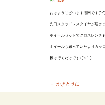
プ
おはようございます徳田です(^ ^
先日スタッドレスタイヤが届きま
ホイールセットでクロスレンチも付け
ホイールも思っていたよりカッコ良く満
後は行くだけです♪(´ε｀ )
投
←
かきとうに
稿