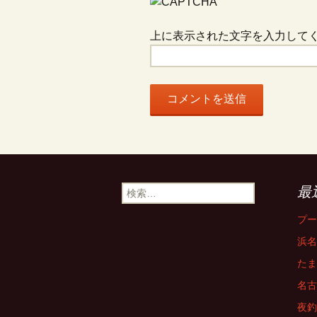
上に表示された文字を入力して
検
最
索:
プー
浜名
たま
名古
夜釣