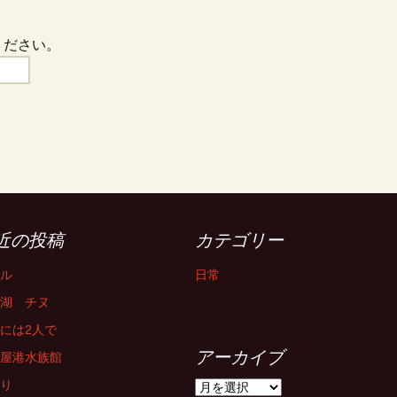
ください。
近の投稿
カテゴリー
ル
日常
湖 チヌ
には2人で
アーカイブ
屋港水族館
り
ア