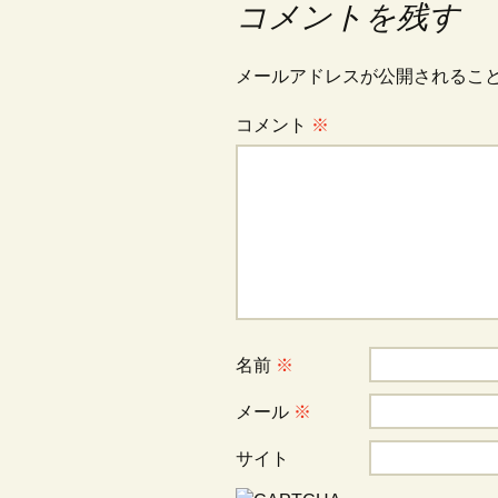
コメントを残す
ナ
メールアドレスが公開されるこ
ビ
コメント
※
ゲ
ー
シ
名前
※
ョ
メール
※
ン
サイト