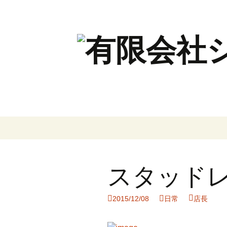
コ
ン
テ
ン
スタッド
ツ
へ
ス
2015/12/08
日常
店長
キ
ッ