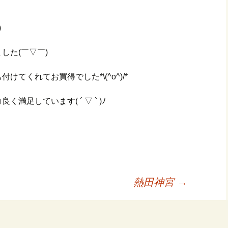
)
した(￣▽￣)
てくれてお買得でした*\(^o^)/*
足しています( ´ ▽ ` )ﾉ
熱田神宮
→