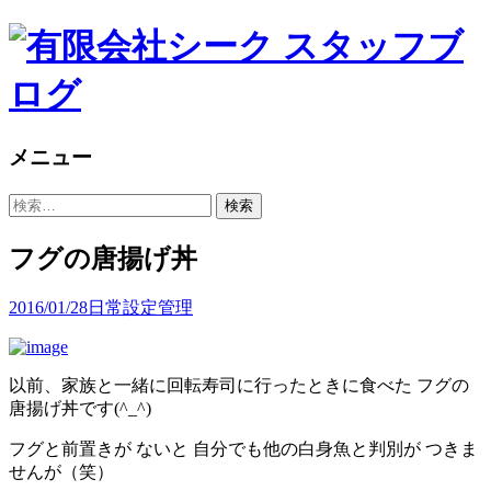
メニュー
コ
検
ン
索:
テ
フグの唐揚げ丼
ン
ツ
2016/01/28
日常
設定管理
へ
ス
キ
以前、家族と一緒に回転寿司に行ったときに食べた フグの
ッ
唐揚げ丼です(^_^)
プ
フグと前置きが ないと 自分でも他の白身魚と判別が つきま
せんが（笑）