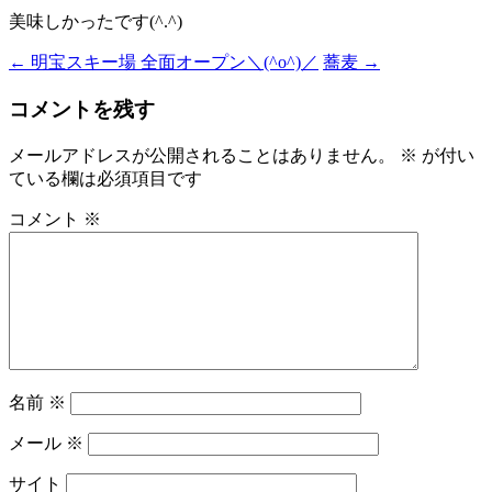
美味しかったです(^.^)
←
明宝スキー場 全面オープン＼(^o^)／
蕎麦
→
投
稿
コメントを残す
ナ
メールアドレスが公開されることはありません。
※
が付い
ビ
ている欄は必須項目です
ゲ
コメント
※
ー
シ
ョ
ン
名前
※
メール
※
サイト