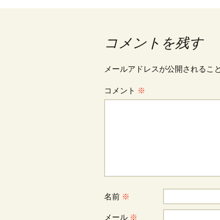
稿
コメントを残す
ナ
メールアドレスが公開されるこ
ビ
コメント
※
ゲ
ー
シ
名前
※
ョ
メール
※