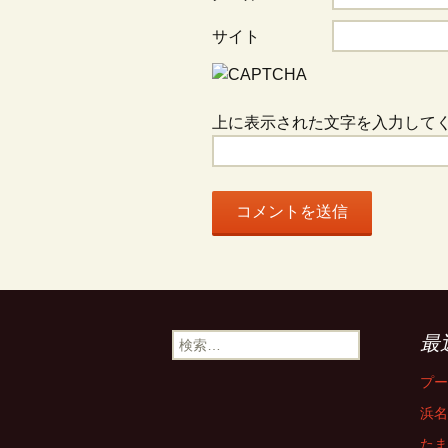
ン
サイト
上に表示された文字を入力して
検
最
索:
プー
浜名
たま