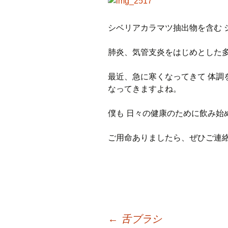
プ
シベリアカラマツ抽出物を含む 
肺炎、気管支炎をはじめとした
最近、急に寒くなってきて 体調
なってきますよね。
僕も 日々の健康のために飲み始めま
ご用命ありましたら、ぜひご連
投
←
舌ブラシ