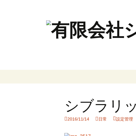
コ
ン
テ
ン
シブラリ
ツ
へ
ス
2016/11/14
日常
設定管理
キ
ッ