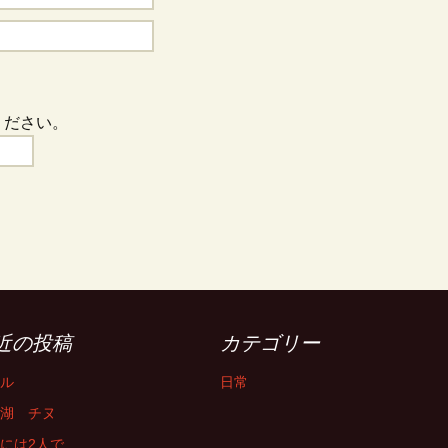
ください。
近の投稿
カテゴリー
ル
日常
湖 チヌ
には2人で