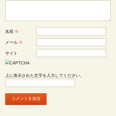
ゲ
ー
シ
名前
※
メール
※
ョ
サイト
ン
上に表示された文字を入力してください。