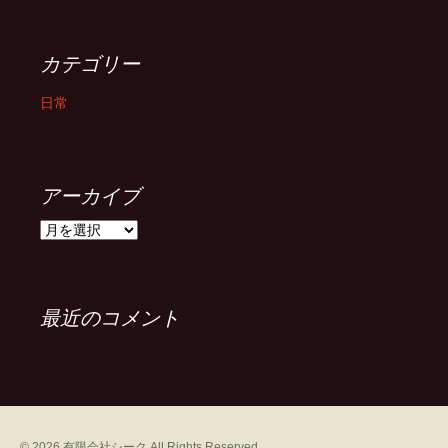
カテゴリー
日常
アーカイブ
ア
ー
カ
イ
ブ
最近のコメント
©
2026
有限会社シーク
All Rights Reserved.