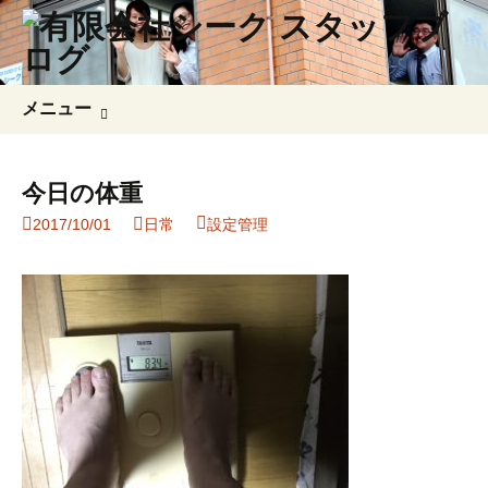
コ
検
メニュー
ン
索:
テ
ン
今日の体重
ツ
2017/10/01
日常
設定管理
へ
ス
キ
ッ
プ