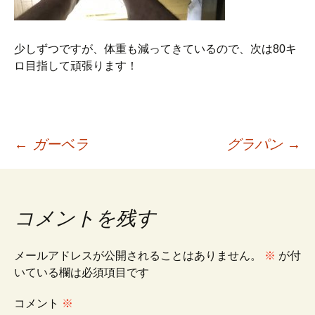
少しずつですが、体重も減ってきているので、次は80キ
ロ目指して頑張ります！
投
←
ガーベラ
グラパン
→
稿
コメントを残す
ナ
メールアドレスが公開されることはありません。
※
が付
ビ
いている欄は必須項目です
コメント
※