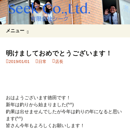
コ
検
メニュー
ン
索:
テ
ン
明けましておめでとうございます！
ツ
2019/01/01
日常
店長
へ
ス
キ
ッ
プ
おはようございます徳田です！
新年は釣りから始まりました(^^)
釣果は出せませんでしたが今年は釣りの年になると思い
ます(^^)
皆さん今年もよろしくお願いします！