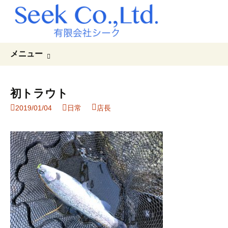
コ
検
メニュー
ン
索:
テ
ン
初トラウト
ツ
2019/01/04
日常
店長
へ
ス
キ
ッ
プ