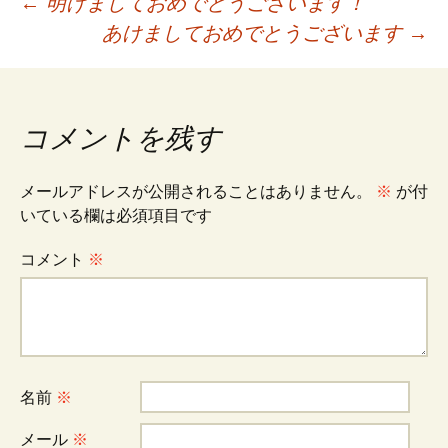
投
←
明けましておめでとうございます！
あけましておめでとうございます
→
稿
ナ
コメントを残す
ビ
メールアドレスが公開されることはありません。
※
が付
いている欄は必須項目です
ゲ
コメント
※
ー
シ
名前
※
メール
※