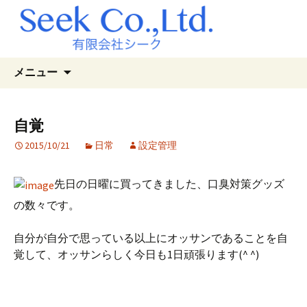
コ
検
メニュー
ン
索:
テ
ン
自覚
ツ
2015/10/21
日常
設定管理
へ
ス
キ
先日の日曜に買ってきました、口臭対策グッズ
ッ
の数々です。
プ
自分が自分で思っている以上にオッサンであることを自
覚して、オッサンらしく今日も1日頑張ります(^ ^)