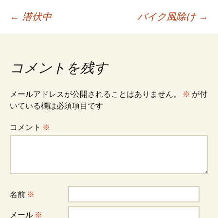
投
←
潜伏中
バイク風除け
→
稿
コメントを残す
ナ
メールアドレスが公開されることはありません。
※
が付
ビ
いている欄は必須項目です
コメント
※
ゲ
ー
シ
名前
※
メール
※